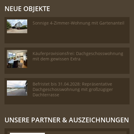
NEUE OBJEKTE
Sonnige 4-Zimmer-Wohnung mit Gartenanteil
Käuferprovisionsfrei: Dachgeschosswohnung
mit dem gewissen Extra
Befristet bis 31.04.2028: Repräsentative
Dachgeschosswohnung mit großzügiger
Dachterrasse
UNSERE PARTNER & AUSZEICHNUNGEN