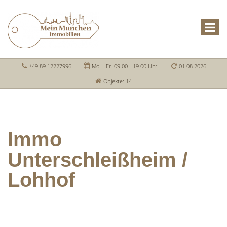
+49 89 12227996
Mo. - Fr. 09.00 - 19.00 Uhr
01.08.2026
Objekte: 14
Immo
Unterschleißheim /
Lohhof