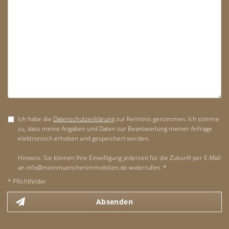
Ich habe die
Datenschutzerklärung
zur Kenntnis genommen. Ich stimme
zu, dass meine Angaben und Daten zur Beantwortung meiner Anfrage
elektronisch erhoben und gespeichert werden.
Hinweis: Sie können Ihre Einwilligung jederzeit für die Zukunft per E-Mail
an info@meinmuenchenimmobilien.de widerrufen. *
* Pflichtfelder
Absenden