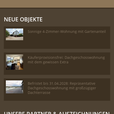
NEUE OBJEKTE
Sonnige 4-Zimmer-Wohnung mit Gartenanteil
Käuferprovisionsfrei: Dachgeschosswohnung
mit dem gewissen Extra
Befristet bis 31.04.2028: Repräsentative
Dachgeschosswohnung mit großzügiger
Dachterrasse
UNSERE PARTNER & AUSZEICHNUNGEN