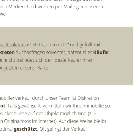
alen Medien. Und werben per Mailing, in unserem
sw.
sentenkartei
ist stets „up to date“ und gefüllt mit
kreten
Suchanfragen solventer, potentieller
Käufer
ielleicht befindet sich der ideale Käufer Ihrer
 jetzt in unserer Kartei.
bilienverkauf durch unser Team ist Diskretion
ot
. Falls gewünscht, vermitteln wir Ihre Immobilie so,
Rückschlüsse auf das Objekt möglich sind (z. B.
 Originalfotos im Internet). Auf diese Weise bleibt
optimal
geschützt
. Oft gelingt der Verkauf