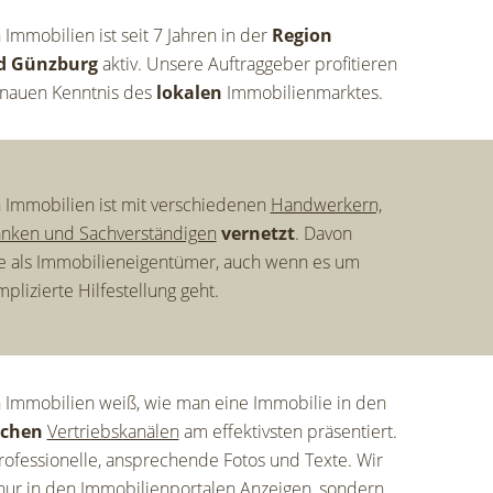
mmobilien ist seit 7 Jahren in der
Region
d Günzburg
aktiv. Unsere Auftraggeber profitieren
enauen Kenntnis des
lokalen
Immobilienmarktes.
Immobilien ist mit verschiedenen
Handwerkern,
anken und Sachverständigen
vernetzt
. Davon
e als Immobilieneigentümer, auch wenn es um
plizierte Hilfestellung geht.
Immobilien weiß, wie man eine Immobilie in den
ichen
Vertriebskanälen
am effektivsten präsentiert.
professionelle, ansprechende Fotos und Texte. Wir
 nur in den Immobilienportalen Anzeigen, sondern