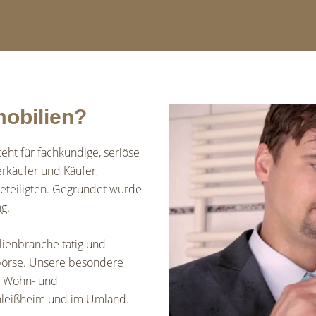
obilien?
ht für fachkundige, seriöse
erkäufer und Käufer,
eteiligten. Gegründet wurde
g.
ilienbranche tätig und
börse. Unsere besondere
ln Wohn- und
hleißheim und im Umland.