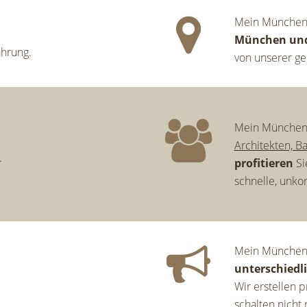
Mein München I
München un
hrung.
von unserer g
Mein München 
Architekten, B
.
profitieren
Si
schnelle, unkom
Mein München 
unterschiedl
Wir erstellen 
schalten nicht