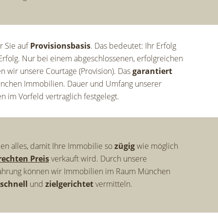
r Sie auf
Provisionsbasis
. Das bedeutet: Ihr Erfolg
 Erfolg. Nur bei einem abgeschlossenen, erfolgreichen
en wir unsere Courtage (Provision). Das
garantiert
nchen Immobilien. Dauer und Umfang unserer
n im Vorfeld vertraglich festgelegt.
n alles, damit Ihre Immobilie so
zügig
wie möglich
echten Preis
verkauft wird. Durch unsere
rfahrung können wir Immobilien im Raum München
schnell
und
zielgerichtet
vermitteln.