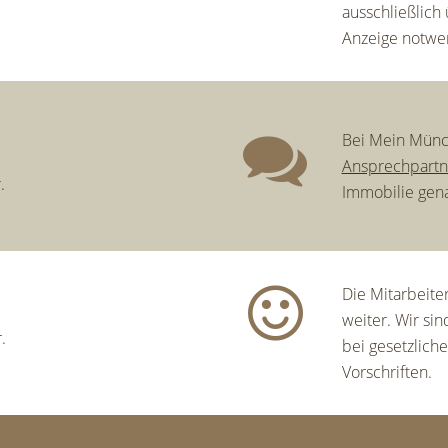
ausschließlich
Anzeige notwe
Bei Mein Münc
Ansprechpartn
.
Immobilie gena
Die Mitarbeite
weiter. Wir si
.
bei gesetzlic
Vorschriften.