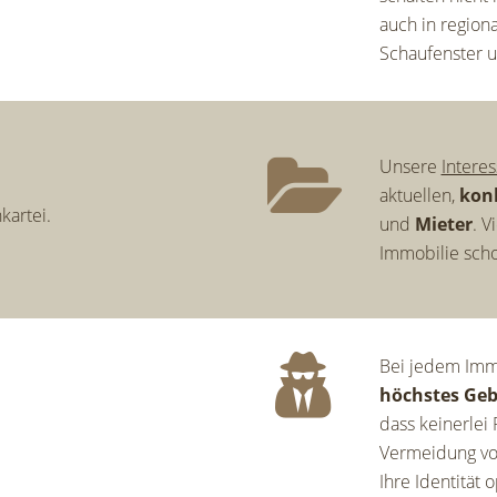
auch in region
Schaufenster u
Unsere
Interes
aktuellen,
kon
kartei.
und
Mieter
. V
Immobilie schon
Bei jedem Immo
höchstes Geb
dass keinerlei 
Vermeidung von
Ihre Identität 