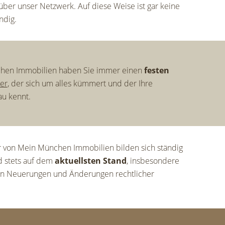
 über unser Netzwerk. Auf diese Weise ist gar keine
ndig.
hen Immobilien haben Sie immer einen
festen
er
, der sich um alles kümmert und der Ihre
u kennt.
r von Mein München Immobilien bilden sich ständig
nd stets auf dem
aktuellsten Stand
, insbesondere
hen Neuerungen und Änderungen rechtlicher