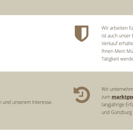
Wir arbeiten fü
ist auch unser
Verkauf erhalt
Ihnen Mein Mü
Tätigkeit werde
Wir unternehme
zum
marktger
m und unserem Interesse.
langjährige E
und Günzburg