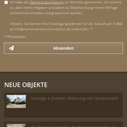
Ich habe die
Datenschutzerklärung
zur Kenntnis genommen. Ich stimme
zu, dass meine Angaben und Daten zur Beantwortung meiner Anfrage
elektronisch erhoben und gespeichert werden.
Hinweis: Sie können Ihre Einwilligung jederzeit für die Zukunft per E-Mail
an info@meinmuenchenimmobilien.de widerrufen. *
* Pflichtfelder
Absenden
NEUE OBJEKTE
Sonnige 4-Zimmer-Wohnung mit Gartenanteil