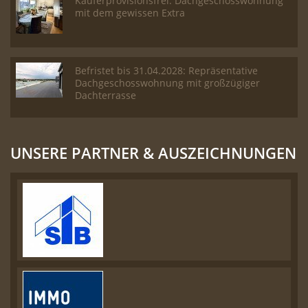
Käuferprovisionsfrei: Dachgeschosswohnung
mit dem gewissen Extra
Befristet bis 31.04.2028: Repräsentative
Dachgeschosswohnung mit großzügiger
Dachterrasse
UNSERE PARTNER & AUSZEICHNUNGEN