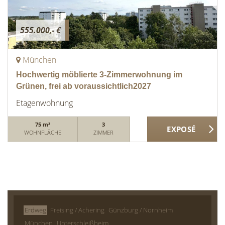
555.000,- €
München
Hochwertig möblierte 3-Zimmerwohnung im
Grünen, frei ab voraussichtlich2027
Etagenwohnung
75 m²
3
WOHNFLÄCHE
ZIMMER
Erdweg
Freising / Achering
Günzburg / Nornheim
München
Unterschleißheim