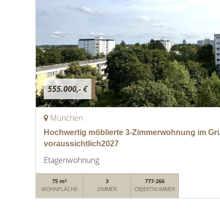
555.000,- €
München
Hochwertig möblierte 3-Zimmerwohnung im Grün
voraussichtlich2027
Etagenwohnung
75 m²
3
777-266
WOHNFLÄCHE
ZIMMER
OBJEKTNUMMER