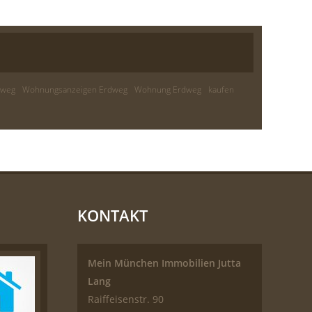
dweg
Wohnungsanzeigen Erdweg
Wohnung Erdweg
kaufen
KONTAKT
Mein München Immobilien Jutta
Lang
Raiffeisenstr. 90