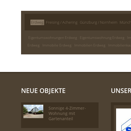
Erdweg
Freising / Achering
Günzburg / Nornheim
Münc
Eigentumswohnungen Erdweg
Eigentumswohnung Erdweg
I
Erdweg
Immobilie Erdweg
Immobilien Erdweg
Immobilienka
NEUE OBJEKTE
UNSER
Sonnige 4-Zimmer-
Wohnung mit
Gartenanteil