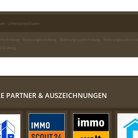
hen
Unterschleißheim
mmo Erdweg
Wohnungen Erdweg
Wohnung suche Erdweg
Wohnungssuche Er
uf Erdweg
E PARTNER & AUSZEICHNUNGEN