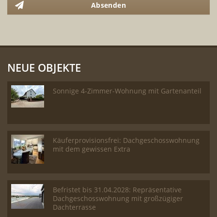
Absenden
NEUE OBJEKTE
Sonnige 4-Zimmer-Wohnung mit Gartenanteil
Käuferprovisionsfrei: Dachgeschosswohnung
mit dem gewissen Extra
Befristet bis 31.04.2028: Repräsentative
Dachgeschosswohnung mit großzügiger
Dachterrasse