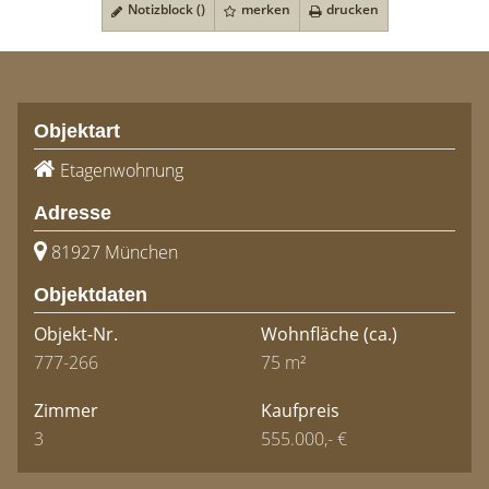
Notizblock (
)
merken
drucken
Objektart
Etagenwohnung
Adresse
81927 München
Objektdaten
Objekt-Nr.
Wohnfläche
(ca.)
777-266
75 m²
Zimmer
Kaufpreis
3
555.000,- €