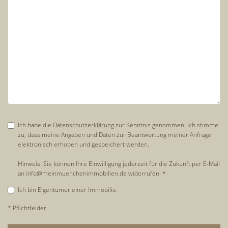
Ich habe die
Datenschutzerklärung
zur Kenntnis genommen. Ich stimme
zu, dass meine Angaben und Daten zur Beantwortung meiner Anfrage
elektronisch erhoben und gespeichert werden.
Hinweis: Sie können Ihre Einwilligung jederzeit für die Zukunft per E-Mail
an info@meinmuenchenimmobilien.de widerrufen. *
Ich bin Eigentümer einer Immobilie.
* Pflichtfelder