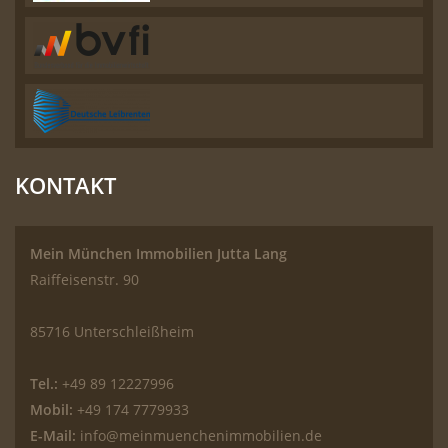
KONTAKT
Mein München Immobilien Jutta Lang
Raiffeisenstr. 90
85716 Unterschleißheim
Tel.:
+49 89 12227996
Mobil:
+49 174 7779933
E-Mail:
info@meinmuenchenimmobilien.de