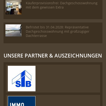
Käuferprovisionsfrei: Dachgeschosswohnung
mit dem gewissen Extra
Befristet bis 31.04.2028: Repräsentative
Dachgeschosswohnung mit großzügiger
Dachterrasse
UNSERE PARTNER & AUSZEICHNUNGEN