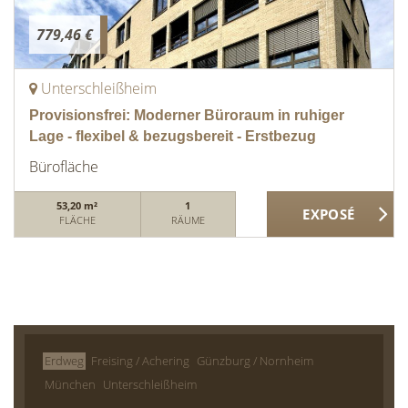
779,46 €
Unterschleißheim
Provisionsfrei: Moderner Büroraum in ruhiger
Lage - flexibel & bezugsbereit - Erstbezug
Bürofläche
53,20 m²
1
FLÄCHE
RÄUME
Erdweg
Freising / Achering
Günzburg / Nornheim
München
Unterschleißheim