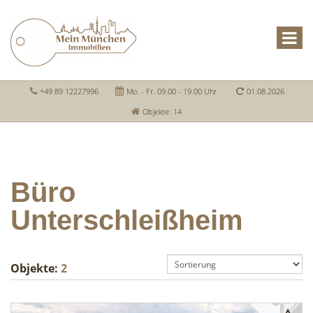
+49 89 12227996
Mo. - Fr. 09.00 - 19.00 Uhr
01.08.2026
Objekte: 14
Büro
Unterschleißheim
Objekte:
2