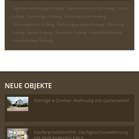
Eigentumswohnungen Erdweg
Eigentumswohnung Erdweg
Immo
Erdweg
Wohnungen Erdweg
Wohnung suche Erdweg
Wohnungssuche Erdweg
Wohnungsanzeigen Erdweg
Wohnung
Erdweg
kaufen Erdweg
Immobilie Erdweg
Immobilien Erdweg
Immobilienkauf Erdweg
NEUE OBJEKTE
Sonnige 4-Zimmer-Wohnung mit Gartenanteil
Käuferprovisionsfrei: Dachgeschosswohnung
mit dem gewissen Extra