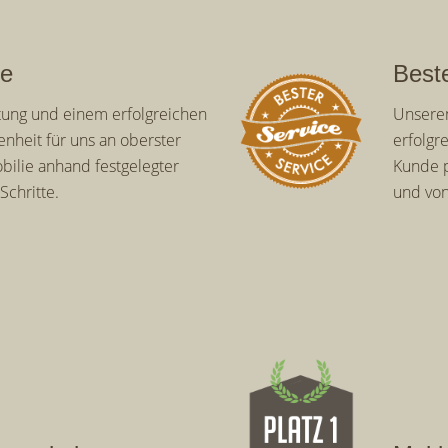
ie
Best
ung und einem erfolgreichen
Unseren
enheit für uns an oberster
erfolgr
obilie anhand festgelegter
Kunde p
Schritte.
und von