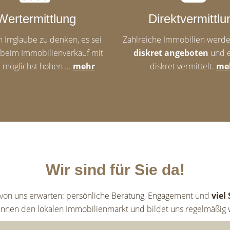
Wertermittlung
Direktvermittlu
in Irrglaube zu denken, es sei
Zahlreiche Immobilien werde
, beim Immobilienverkauf mit
diskret angeboten
und 
 möglichst hohen ...
mehr
diskret vermittelt.
me
Wir sind für Sie da!
 von uns erwarten: persönliche Beratung, Engagement und
viel
ennen den lokalen Immobilienmarkt und bildet uns regelmäßig w