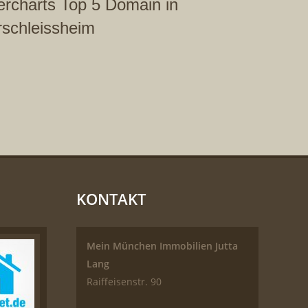
ercharts Top 5 Domain in
rschleissheim
KONTAKT
Mein München Immobilien Jutta
Lang
Raiffeisenstr. 90