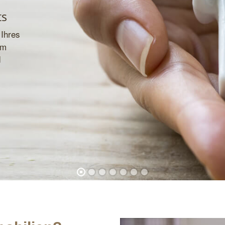
ts
Ihres
em
d