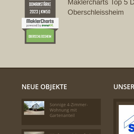
Maklercharts Top 5 
Oberschleissheim
NEUE OBJEKTE
UNSER
Sonnige 4-Zimmer-
Wohnung mit
Gartenanteil