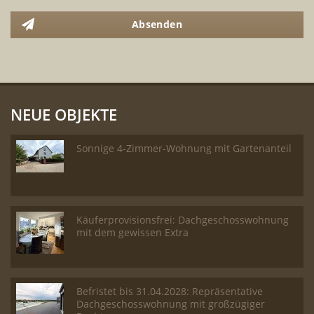
Absenden
NEUE OBJEKTE
Sonnige 4-Zimmer-Wohnung mit Gartenanteil
Käuferprovisionsfrei: Dachgeschosswohnung
mit dem gewissen Extra
Befristet bis 31.04.2028: Repräsentative
Dachgeschosswohnung mit großzügiger