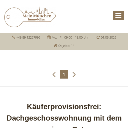
+49 89 12227996
Mo. - Fr. 09.00 - 19.00 Uhr
01.08.2026
Objekte: 14
1
Käuferprovisionsfrei:
Dachgeschosswohnung mit dem