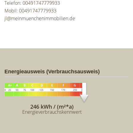
Telefon: 00491747779933
Mobil: 00491747779933
jl@meinmuenchenimmobilien.de
Energieausweis (Verbrauchsausweis)
246 kWh / (m²*a)
Energieverbrauchskennwert