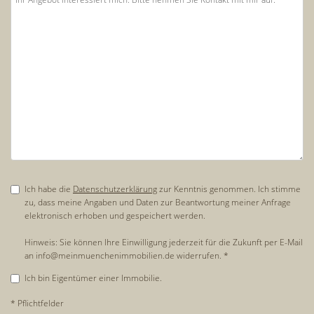
Ich habe die
Datenschutzerklärung
zur Kenntnis genommen. Ich stimme
zu, dass meine Angaben und Daten zur Beantwortung meiner Anfrage
elektronisch erhoben und gespeichert werden.
Hinweis: Sie können Ihre Einwilligung jederzeit für die Zukunft per E-Mail
an info@meinmuenchenimmobilien.de widerrufen. *
Ich bin Eigentümer einer Immobilie.
* Pflichtfelder