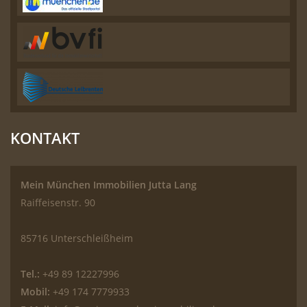
KONTAKT
Mein München Immobilien Jutta Lang
Raiffeisenstr. 90
85716 Unterschleißheim
Tel.:
+49 89 12227996
Mobil:
+49 174 7779933