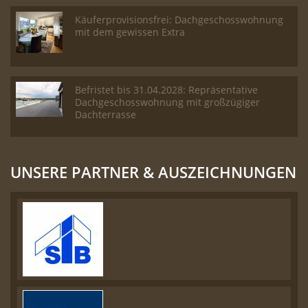
Käuferprovisionsfrei: Dachgeschosswohnung
mit dem gewissen Extra
Befristet bis 31.04.2028: Repräsentative
Dachgeschosswohnung mit großzügiger
Dachterrasse
UNSERE PARTNER & AUSZEICHNUNGEN