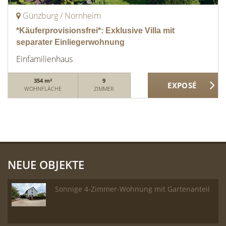
Günzburg / Nornheim
*Käuferprovisionsfrei*: Exklusive Villa mit
separater Einliegerwohnung
Einfamilienhaus
354 m²
9
WOHNFLÄCHE
ZIMMER
NEUE OBJEKTE
Sonnige 4-Zimmer-Wohnung mit Gartenanteil