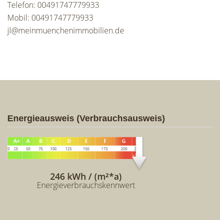
Telefon: 00491747779933
Mobil: 00491747779933
jl@meinmuenchenimmobilien.de
Energieausweis (Verbrauchsausweis)
246 kWh / (m²*a)
Energieverbrauchskennwert