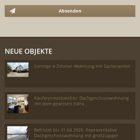
Absenden
NEUE OBJEKTE
Sonnige 4-Zimmer-Wohnung mit Gartenanteil
Käuferprovisionsfrei: Dachgeschosswohnung
mit dem gewissen Extra
Befristet bis 31.04.2028: Repräsentative
Dachgeschosswohnung mit großzügiger