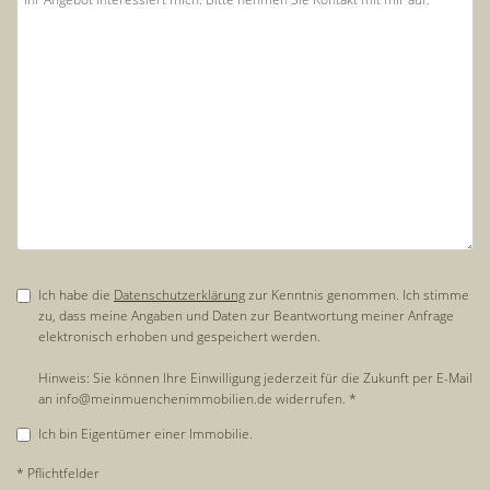
Ich habe die
Datenschutzerklärung
zur Kenntnis genommen. Ich stimme
zu, dass meine Angaben und Daten zur Beantwortung meiner Anfrage
elektronisch erhoben und gespeichert werden.
Hinweis: Sie können Ihre Einwilligung jederzeit für die Zukunft per E-Mail
an info@meinmuenchenimmobilien.de widerrufen. *
Ich bin Eigentümer einer Immobilie.
* Pflichtfelder