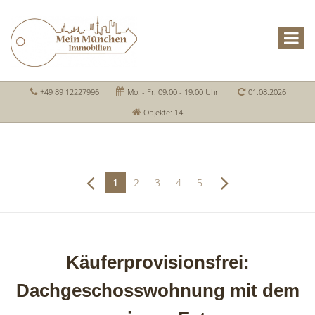
+49 89 12227996
Mo. - Fr. 09.00 - 19.00 Uhr
01.08.2026
Objekte: 14
1
2
3
4
5
Käuferprovisionsfrei:
Dachgeschosswohnung mit dem